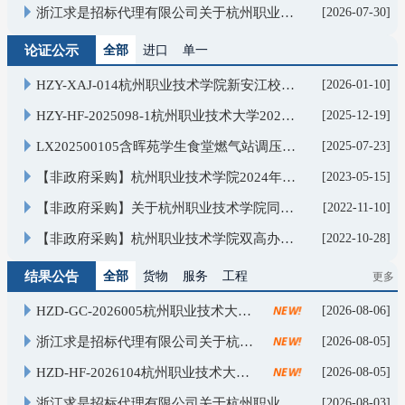
浙江求是招标代理有限公司关于杭州职业技术大学领雁项目耗材采购（三次）询价公告
[2026-07-30]
论证公示
全部
进口产品
单一来源
HZY-XAJ-014杭州职业技术学院新安江校区建设工程（一期）燃气配套工程单一来源采购论证公示单一来源采购公示
[2026-01-10]
HZY-HF-2025098-1杭州职业技术大学2026年学校垃圾清运服务单一来源采购公示
[2025-12-19]
LX202500105含晖苑学生食堂燃气站调压改迁项目单一来源采购公示
[2025-07-23]
【非政府采购】杭州职业技术学院2024年中国知网数据库采购项目单一来源采购公示
[2023-05-15]
【非政府采购】关于杭州职业技术学院同方知网数据库项目的单一来源公示
[2022-11-10]
【非政府采购】杭州职业技术学院双高办中国教育电视台拍摄的单一来源采购公示
[2022-10-28]
更多>
结果公告
全部
货物类
服务类
工程类
NEW!
HZD-GC-2026005杭州职业技术大学钱塘校区党政管理机构办公室改造工程成交公告
[2026-08-06]
NEW!
浙江求是招标代理有限公司关于杭州职业技术大学 领雁项目耗材采购项目的成交公告
[2026-08-05]
NEW!
HZD-HF-2026104杭州职业技术大学新安江校区基础护理实训室采购项目成交公告
[2026-08-05]
浙江求是招标代理有限公司关于杭州职业技术大学新安江校区图书馆业务相关设备采购项目中标(成交)结果公告
[2026-08-03]